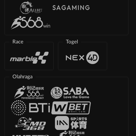
Race
Togel
Olahraga