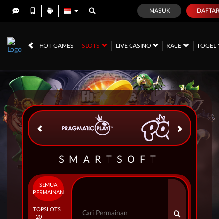
MASUK
DAFTA
IDR
12,731,868,
HOT GAMES
SLOTS
LIVE CASINO
RACE
TOGEL
SMARTSOFT
SEMUA
PERMAINAN
TOP
SLOTS
20