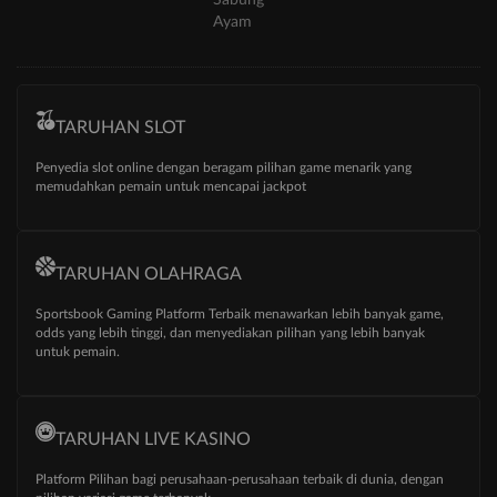
Sabung
Ayam
TARUHAN SLOT
Penyedia slot online dengan beragam pilihan game menarik yang
memudahkan pemain untuk mencapai jackpot
TARUHAN OLAHRAGA
Sportsbook Gaming Platform Terbaik menawarkan lebih banyak game,
odds yang lebih tinggi, dan menyediakan pilihan yang lebih banyak
untuk pemain.
TARUHAN LIVE KASINO
Platform Pilihan bagi perusahaan-perusahaan terbaik di dunia, dengan