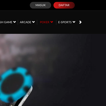
MASUK
DAFTAR
SH GAME
ARCADE
POKER
E-SPORTS
SABUNG AYAM