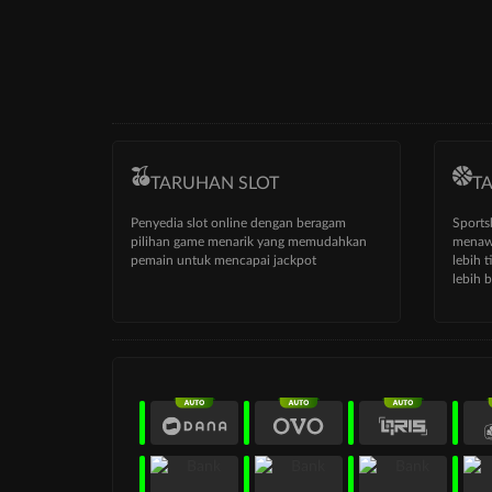
TARUHAN SLOT
T
Penyedia slot online dengan beragam
Sports
pilihan game menarik yang memudahkan
menawa
pemain untuk mencapai jackpot
lebih 
lebih 