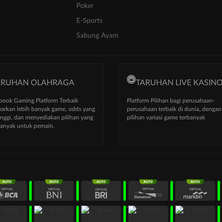
Poker
E-Sports
Sabung Ayam
ARUHAN OLAHRAGA
TARUHAN LIVE KASIN
book Gaming Platform Terbaik
Platform Pilihan bagi perusahaan-
rkan lebih banyak game, odds yang
perusahaan terbaik di dunia, dengan
tinggi, dan menyediakan pilihan yang
pilihan variasi game terbanyak
banyak untuk pemain.