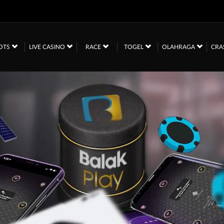
OTS
LIVE CASINO
RACE
TOGEL
OLAHRAGA
CRA