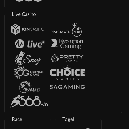
Live Casino
Race
Togel