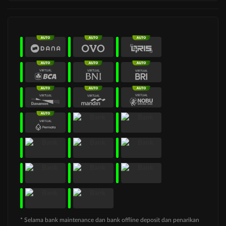
* Selama bank maintenance dan bank offline deposit dan penarikan