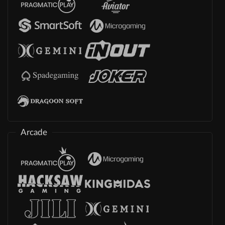
Arcade