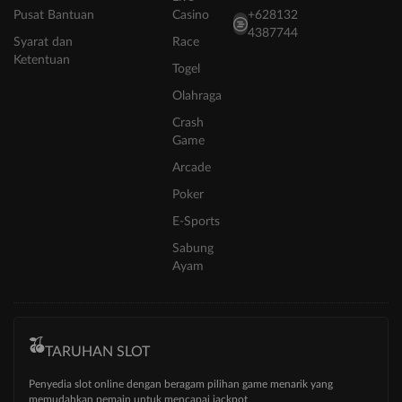
Pusat Bantuan
Casino
+628132
4387744
Syarat dan
Race
Ketentuan
Togel
Olahraga
Crash
Game
Arcade
Poker
E-Sports
Sabung
Ayam
TARUHAN SLOT
Penyedia slot online dengan beragam pilihan game menarik yang
memudahkan pemain untuk mencapai jackpot