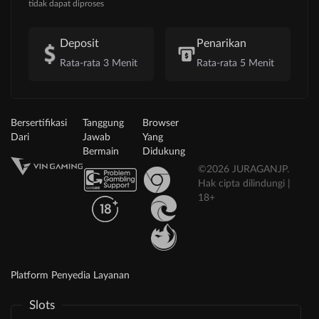
tidak dapat diproses
Deposit
Penarikan
Rata-rata 3 Menit
Rata-rata 5 Menit
Bersertifikasi
Tanggung
Browser
Dari
Jawab
Yang
Bermain
Didukung
©2026 JURAGANJP.
Hak cipta dilindungi |
18+
Platform Penyedia Layanan
Slots