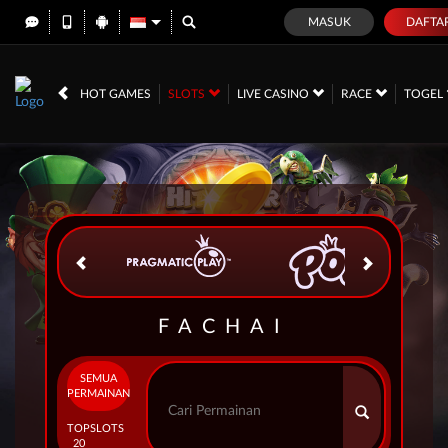
MASUK
DAFTA
IDR
12,687,576,
HOT GAMES
SLOTS
LIVE CASINO
RACE
TOGEL
FACHAI
SEMUA
PERMAINAN
TOP
SLOTS
20