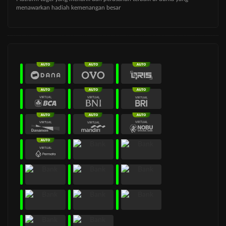
menawarkan hadiah kemenangan besar