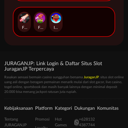
FlyX
FlyX Cash Turbo
Incredible Balloon Machine
JURAGANJP: Link Login & Daftar Situs Slot
JuraganJP Terpercaya
Rasakan sensasi bermain casino sungguhan bersama
JuraganJP
, situs slot online
uang asli dengan beragam permainan menarik mulai dari slot gacor, live casino,
togel online, sportsbook dan masih banyak lainnya dengan minimal deposit
20.000 bisa menang jackpot ratusan juta rupiah.
Kebijaksanaan
Platform
Kategori
Dukungan
Komunitas
Tentang
Promosi
Hot
+628132
JURAGANJP
Games
4387744