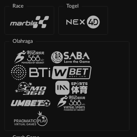
Race
Togel
Olahraga