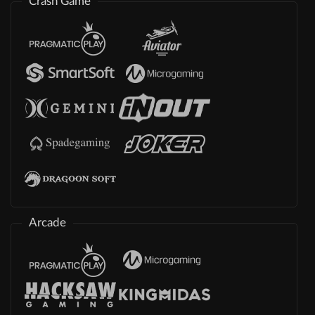
Crash Game
Arcade