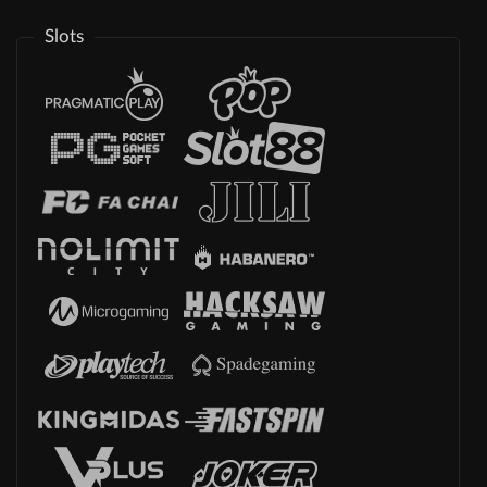
Slots