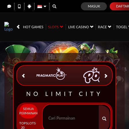
MASUK
DAFTA
IDR
12,670,106,
HOT GAMES
SLOTS
LIVE CASINO
RACE
TOGEL
NO LIMIT CITY
SEMUA
PERMAINAN
TOP
SLOTS
20