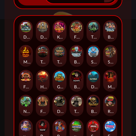
Duck Hunters
Deadwood R.I.P
Kenneth Must Die
Fire in the Hole 3
The Crypt
Brute Force: Alien Onslaught
Mental
Tombstone Slaughter
Tanked
Brute Force
Seamen
San Quentin 2: Death Row
Fire in the Hole 2
Highway to Hell
Gator Hunters
Blood & Shadow 2
Das xBoot
Mental 2
Nexus The Crypt
Folsom Prison
Dead Canary
Tombstone RIP
Beheaded
Road Rage