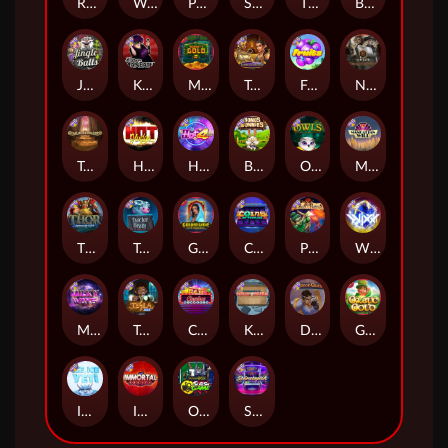
Remember Gulag
Walk of Shame
Poison Eve
Space Donkey
The Rave
Book Of Shadows
Jingle Balls
Karen Maneater
Monkey's Gold xPays
Tomb of Nefertiti
Fruits
Nexus Tombstone RIP
Tomb of Akhenaten
Hot Nudge
Hot 4 Cash
Bonus Bunnies
Owls
Manhattan Goes Wild
Thor: Hammer Time
Tractor Beam
Golden Genie And The Walking Wilds
Coins of Fortune
Pixies vs Pirates
WiXX
Milky Ways
Tesla Jolt
Casino Win Spin
Kitchen Drama: Sushi Mania
Dungeon Quest
Gaelic Gold
Ice Ice Yeti
Immortal Fruits
Outsourced: Slash Game
Starstruck