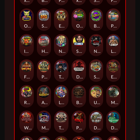
xWays Hoarder 2
Blood & Shadow
Punk Rocker 2
xWays Hoarder xSplit
Serial
Flight Mode
Outsourced
San Quentin xWays
El Pasa Gunfight xNudge
Outsourced: Payday
Brick Snake 2000
Punk Toilet
Infectious 5 xWays
Home of the Brave
Nine To Five
Stockholm Syndrome
Nexus Blood & Shadow
Loner
Fire In The Hole xBomb
Pearl Harbor
True Grit Redemption
Dead, Dead, or Deader
Skate or Die
Evil Goblins xBomb
Roadkill
Apocalypse Super xNudge
Land of the Free
Bangkok Hilton
Ugliest Catch
Misery Mining
Warrior Graveyard xNudge
Munchies
Tombstone No Mercy
Possessed
D Day
Disturbed