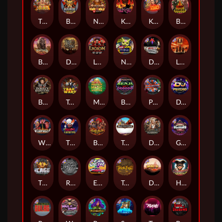
The Border
Bushido Way xNudge
Nexus Fire In The Hole xBomb
Kill Em All
Kiss My Chainsaw
Blood Diamond
Buffalo Hunter
Dead Men Walking
Legion X
Nexus Outsourced
Devil's Crossroad
Little Bighorn
Bounty Hunters xNudge®
Tsar Wars
Mayan Magic Wildfire
Benji Killed in Vegas
Punk Rocker
DJ Psycho
Whacked
The Creepy Carnival
Barbarian Fury
Tombstone
Deadwood xNudge
Gluttony
The Cage
Rock Bottom
East Coast Vs West Coast
True kult
Dragon Tribe
Harlequin Carnival