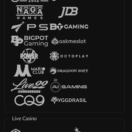
Live Casino