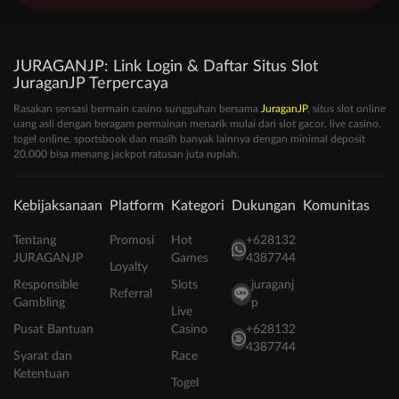
JURAGANJP: Link Login & Daftar Situs Slot
JuraganJP Terpercaya
Rasakan sensasi bermain casino sungguhan bersama
JuraganJP
, situs slot online
uang asli dengan beragam permainan menarik mulai dari slot gacor, live casino,
togel online, sportsbook dan masih banyak lainnya dengan minimal deposit
20.000 bisa menang jackpot ratusan juta rupiah.
Kebijaksanaan
Platform
Kategori
Dukungan
Komunitas
Tentang
Promosi
Hot
+628132
JURAGANJP
Games
4387744
Loyalty
Responsible
Slots
juraganj
Referral
Gambling
p
Live
Pusat Bantuan
Casino
+628132
4387744
Syarat dan
Race
Ketentuan
Togel