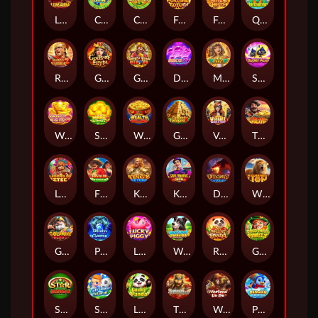
Lion's area
Crazy ATM
Crazy Money Rolling
Fortune Toto 4D
Fortune Horse
Quetzalcoatl
ROMAN WARRIOR2
Gods of Egypt
Gold Rush Blast
DISCO 777
MEOW DYNASTY
Super Ace
Wealth Rising 2
Super Clovers 2
Wealth Rolling
Golden Temple2
Vault Beauty Thief
The Age Of Navigation
Legend of Aztec2
Fiesta de Mexicana
King's Return
Knife Throwing Show
Dragon's Expedition
Wilderness Lion
Goldmine Blast
Pluto Gems
Lucky Piggy
Woof-woof Paradise
Rolling Panda
Gold Rush Party
STAR Bingo
Strike Storm
Lucky Panda
Thor of Mars
Warlord Lu Bu
Penguin Smash