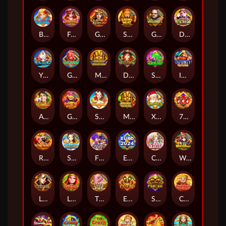
Beach Baby2
Fortunate Lion-Lucky Mix
Gods of Egypt2
SAFARI HEAT-MULTIPLY FUN
Gaogashou2 MULTIPLY FUN
Detective Girl
Yu Yue Long Men
Ghost Mansion
Mayan Adventure
Deep Rising
Slime Gem
Infinity Mining
All for the Winner
Gong Xi Fa Cai
Sugar Bar
Mayan Adventure2
X'mas Gift City
777-CLASSIC STYLE
Rich Fortune 2
Songkran Festival
Fighting Academy 2
EURO2024
CakeMatch
Weird Xmas
LUXURY WORLD
Little Red Riding Hood
Three Little Pigs
Ennead
Stonelions
Cai Shen Arrives!