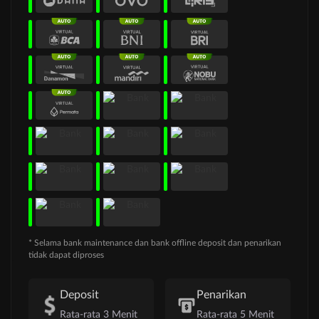
* Selama bank maintenance dan bank offline deposit dan penarikan
tidak dapat diproses
Deposit
Penarikan
Rata-rata 3 Menit
Rata-rata 5 Menit