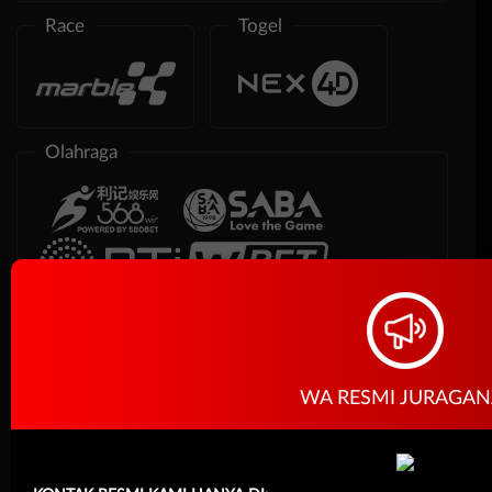
Race
Togel
Olahraga
WA RESMI JURAGAN