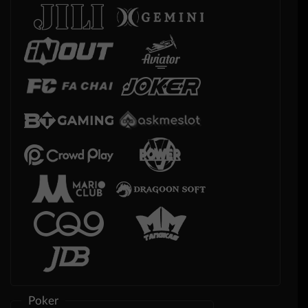
Poker