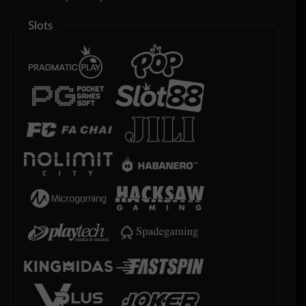
Slots