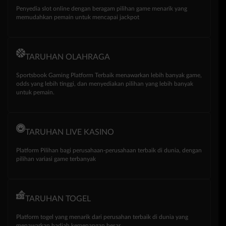
Penyedia slot online dengan beragam pilihan game menarik yang
memudahkan pemain untuk mencapai jackpot
TARUHAN OLAHRAGA
Sportsbook Gaming Platform Terbaik menawarkan lebih banyak game,
odds yang lebih tinggi, dan menyediakan pilihan yang lebih banyak
untuk pemain.
TARUHAN LIVE KASINO
Platform Pilihan bagi perusahaan-perusahaan terbaik di dunia, dengan
pilihan variasi game terbanyak
TARUHAN TOGEL
Platform togel yang menarik dari perusahan terbaik di dunia yang
menawarkan hadiah kemenangan besar