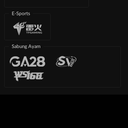
E-Sports
Sabung Ayam