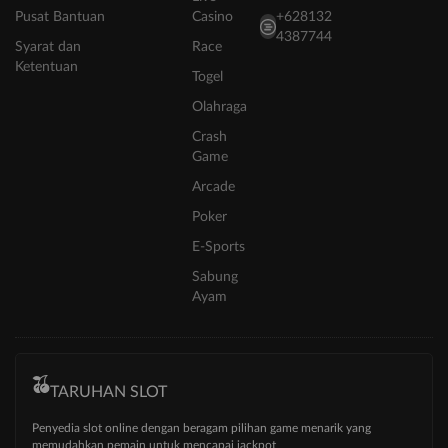
Pusat Bantuan
Casino
+628132
4387744
Syarat dan
Race
Ketentuan
Togel
Olahraga
Crash
Game
Arcade
Poker
E-Sports
Sabung
Ayam
TARUHAN SLOT
Penyedia slot online dengan beragam pilihan game menarik yang
memudahkan pemain untuk mencapai jackpot