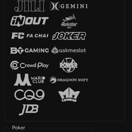
Poker