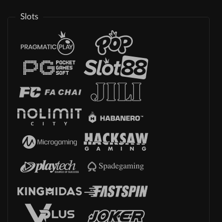
Slots