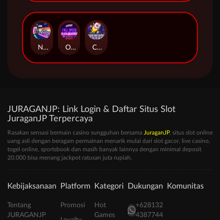
Nyan Cat
Out Run
Cash Or Crash
JURAGANJP: Link Login & Daftar Situs Slot
JuraganJP Terpercaya
Rasakan sensasi bermain casino sungguhan bersama
JuraganJP
, situs slot online
uang asli dengan beragam permainan menarik mulai dari slot gacor, live casino,
togel online, sportsbook dan masih banyak lainnya dengan minimal deposit
20.000 bisa menang jackpot ratusan juta rupiah.
Kebijaksanaan
Platform
Kategori
Dukungan
Komunitas
Tentang
Promosi
Hot
+628132
JURAGANJP
Games
4387744