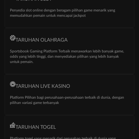
Penyedia slot online dengan beragam pilihan game menarik yang
memudahkan pemain untuk mencapai jackpot
TARUHAN OLAHRAGA
Sportsbook Gaming Platform Terbaik menawarkan lebih banyak game,
odds yang lebih tinggi, dan menyediakan pilihan yang lebih banyak
untuk pemain.
TARUHAN LIVE KASINO
Platform Pilihan bagi perusahaan-perusahaan terbaik di dunia, dengan
pilihan variasi game terbanyak
TARUHAN TOGEL
Platform togel yang menarik dari perusahan terbaik di dunia yang