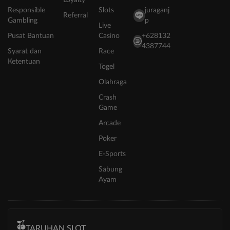
Loyalty
Responsible
Slots
juraganj
Referral
Gambling
p
Live
Pusat Bantuan
Casino
+628132
4387744
Syarat dan
Race
Ketentuan
Togel
Olahraga
Crash
Game
Arcade
Poker
E-Sports
Sabung
Ayam
TARUHAN SLOT