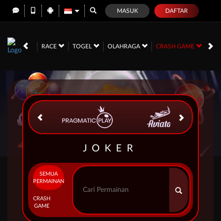
MASUK
DAFTAR
VE CASINO
RACE
TOGEL
OLAHRAGA
CRASH GAME
AR
JOKER
SEMUA
PERMAINAN
CRASH
GAME