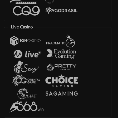
Live Casino