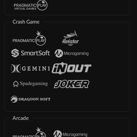
Crash Game
Arcade