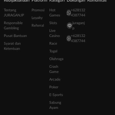
Kebijaksanaan
Platform
Kategori
Dukungan
Komunitas
Tentang
Promosi
Hot
+628132
JURAGANJP
Games
4387744
Loyalty
Responsible
Slots
juraganj
Referral
Gambling
p
Live
Pusat Bantuan
Casino
+628132
4387744
Syarat dan
Race
Ketentuan
Togel
Olahraga
Crash
Game
Arcade
Poker
E-Sports
Sabung
Ayam