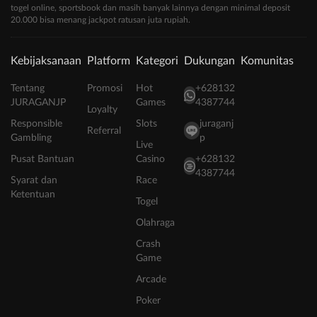
togel online, sportsbook dan masih banyak lainnya dengan minimal deposit
20.000 bisa menang jackpot ratusan juta rupiah.
Kebijaksanaan
Platform
Kategori
Dukungan
Komunitas
Tentang
Promosi
Hot
+628132
JURAGANJP
Games
4387744
Loyalty
Responsible
Slots
juraganj
Referral
Gambling
p
Live
Pusat Bantuan
Casino
+628132
4387744
Syarat dan
Race
Ketentuan
Togel
Olahraga
Crash
Game
Arcade
Poker