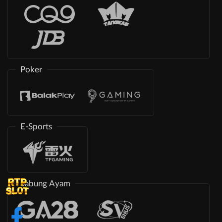
Poker
E-Sports
Sabung Ayam