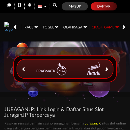
MASUK
DAFTAR
VE CASINO
RACE
TOGEL
OLAHRAGA
CRASH GAME
AR
JURAGANJP: Link Login & Daftar Situs Slot
JuraganJP Terpercaya
Rasakan sensasi bermain casino sungguhan bersama
JuraganJP
, situs slot online
uang asli dengan beragam permainan menarik mulai dari slot gacor, live casino,