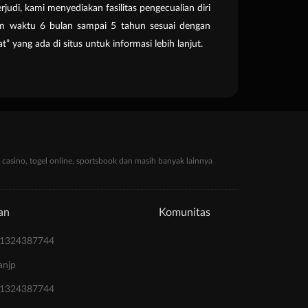
udi, kami menyediakan fasilitas pengecualian diri
 waktu 6 bulan sampai 5 tahun sesuai dengan
 yang ada di situs untuk informasi lebih lanjut.
ve casino, togel online, sportsbook dan masih banyak lainnya
an
Komunitas
1324387744
anjp
1324387744