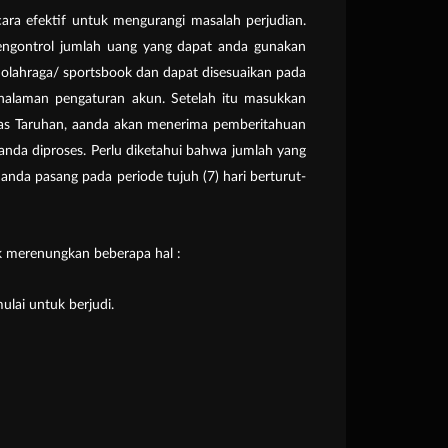
ara efektif untuk mengurangi masalah perjudian.
ngontrol jumlah uang yang dapat anda gunakan
olahraga/ sportsbook dan dapat disesuaikan pada
 halaman pengaturan akun. Setelah itu masukkan
tas Taruhan, aanda akan menerima pemberitahuan
nda diproses. Perlu diketahui bahwa jumlah yang
da pasang pada periode tujuh (7) hari berturut-
 merenungkan beberapa hal :
lai untuk berjudi.