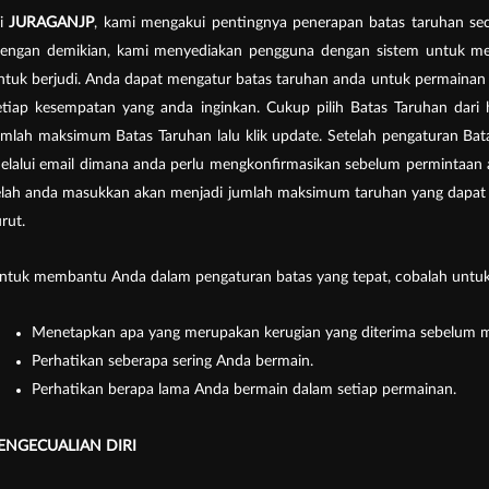
i
JURAGANJP
, kami mengakui pentingnya penerapan batas taruhan sec
engan demikian, kami menyediakan pengguna dengan sistem untuk me
ntuk berjudi. Anda dapat mengatur batas taruhan anda untuk permainan 
etiap kesempatan yang anda inginkan. Cukup pilih Batas Taruhan dari
umlah maksimum Batas Taruhan lalu klik update. Setelah pengaturan Ba
elalui email dimana anda perlu mengkonfirmasikan sebelum permintaan a
elah anda masukkan akan menjadi jumlah maksimum taruhan yang dapat an
urut.
ntuk membantu Anda dalam pengaturan batas yang tepat, cobalah untuk
Menetapkan apa yang merupakan kerugian yang diterima sebelum mu
Perhatikan seberapa sering Anda bermain.
Perhatikan berapa lama Anda bermain dalam setiap permainan.
ENGECUALIAN DIRI