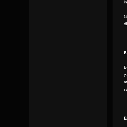
i
G
d
B
B
y
m
s
B