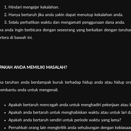
Hindari mengejar kekalahan.
Hanya bertaruh jika anda yakin dapat menutup kekalahan anda.
Selalu perhatikan waktu dan mengamati penggunaan dana anda.
ika anda ingin berbicara dengan seseorang yang berkaitan dengan taruhan
ertera di bawah ini.
PAKAH ANDA MEMILIKI MASALAH?
ika taruhan anda berdampak buruk terhadap hidup anda atau hidup ora
embantu anda untuk mengenali.
Apakah bertaruh mencegah anda untuk menghadiri pekerjaan atau
Apakah anda bertaruh untuk menghabiskan waktu atau untuk lari d
Apakah anda bertaruh sendiri untuk periode waktu yang lama?
Pernahkah orang lain mengkritik anda sehubungan dengan kebiasaa