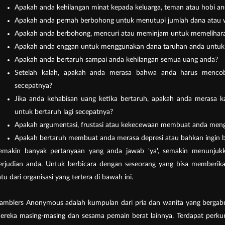
Apakah anda kehilangan minat kepada keluarga, teman atau hobi an
Apakah anda pernah berbohong untuk menutupi jumlah dana atau w
Apakah anda berbohong, mencuri atau meminjam untuk memelihara
Apakah anda enggan untuk menggunakan dana taruhan anda untuk 
Apakah anda bertaruh sampai anda kehilangan semua uang anda?
Setelah kalah, apakah anda merasa bahwa anda harus menco
secepatnya?
Jika anda kehabisan uang ketika bertaruh, apakah anda merasa 
untuk bertaruh lagi secepatnya?
Apakah argumentasi, frustasi atau kekecewaan membuat anda mengi
Apakah bertaruh membuat anda merasa depresi atau bahkan ingin b
emakin banyak pertanyaan yang anda jawab 'ya', semakin menunjuk
erjudian anda. Untuk berbicara dengan seseorang yang bisa memberika
atu dari organisasi yang tertera di bawah ini.
amblers Anonymous adalah kumpulan dari pria dan wanita yang berga
ereka masing-masing dan sesama pemain berat lainnya. Terdapat perkump