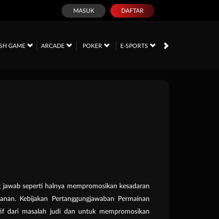
MASUK
DAFTAR
SH GAME
ARCADE
POKER
E-SPORTS
SABUNG AYAM
 jawab seperti halnya mempromosikan kesadaran
yanan. Kebijakan Pertanggungjawaban Permainan
if dari masalah judi dan untuk mempromosikan