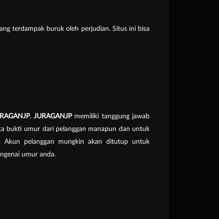
 terdampak buruk oleh perjudian. Situs ini bisa
RAGANJP
.
JURAGANJP
memiliki tanggung jawab
 bukti umur dari pelanggan manapun dan untuk
n. Akun pelanggan mungkin akan ditutup untuk
engenai umur anda.