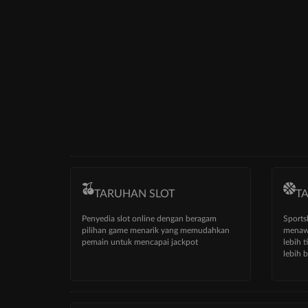
TARUHAN SLOT
T
Penyedia slot online dengan beragam
Sports
pilihan game menarik yang memudahkan
menawa
pemain untuk mencapai jackpot
lebih 
lebih 