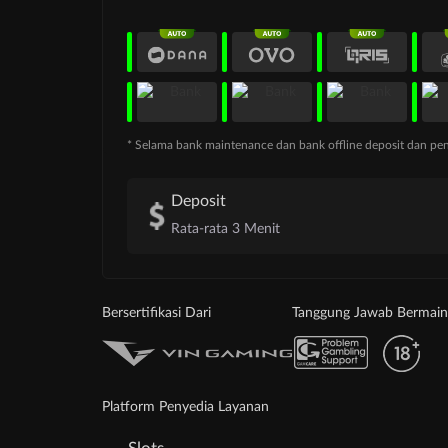
* Selama bank maintenance dan bank offline deposit dan pen
Deposit
Rata-rata 3 Menit
Bersertifikasi Dari
Tanggung Jawab Bermain
Platform Penyedia Layanan