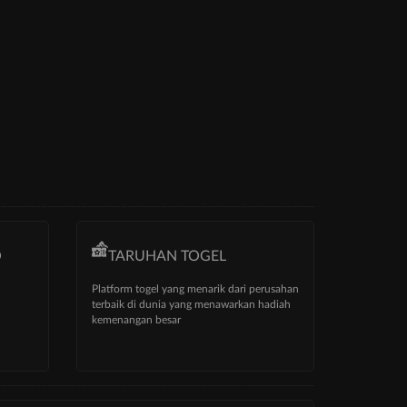
O
TARUHAN TOGEL
Platform togel yang menarik dari perusahan
terbaik di dunia yang menawarkan hadiah
kemenangan besar