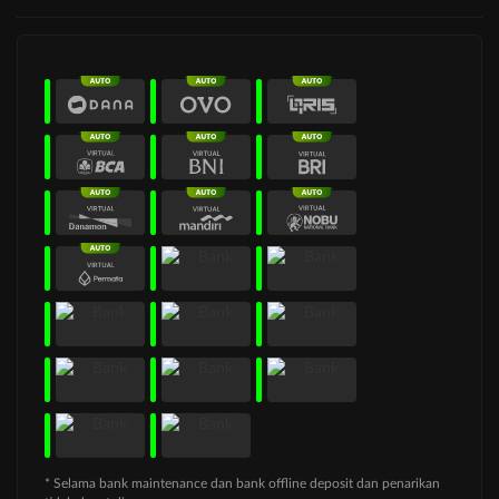
* Selama bank maintenance dan bank offline deposit dan penarikan