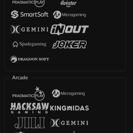
Arcade