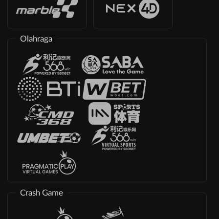
Olahraga
Crash Game