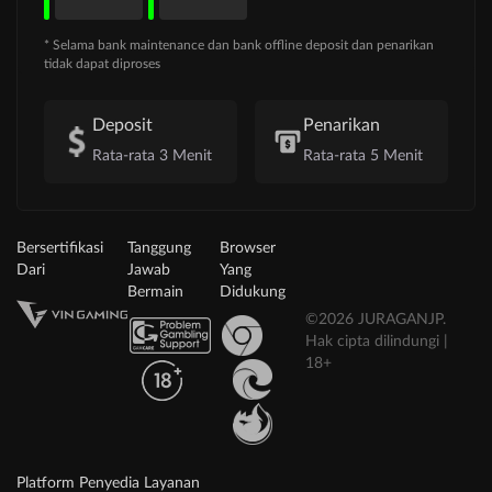
* Selama bank maintenance dan bank offline deposit dan penarikan
tidak dapat diproses
Deposit
Penarikan
Rata-rata 3 Menit
Rata-rata 5 Menit
Bersertifikasi
Tanggung
Browser
Dari
Jawab
Yang
Bermain
Didukung
©2026 JURAGANJP.
Hak cipta dilindungi |
18+
Platform Penyedia Layanan