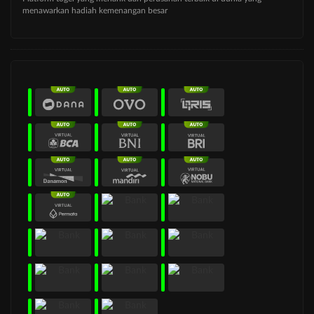
menawarkan hadiah kemenangan besar