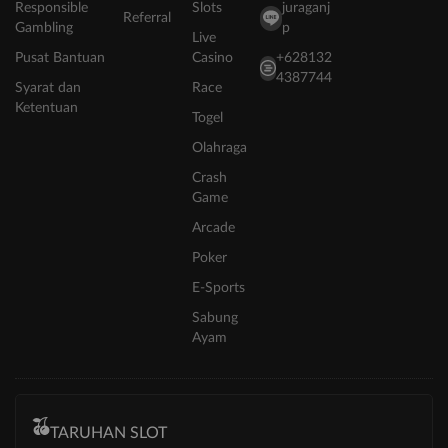
Responsible
Slots
juraganj
Referral
Gambling
p
Live
Pusat Bantuan
Casino
+628132
4387744
Syarat dan
Race
Ketentuan
Togel
Olahraga
Crash
Game
Arcade
Poker
E-Sports
Sabung
Ayam
TARUHAN SLOT