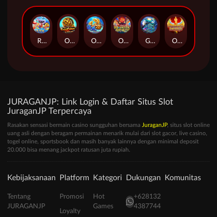
RED PACKET FISHING
OCEAN KING 2
OCEAN PROJECT
OCEAN KING 3
GALAXY WAR
OCEAN KING 4
JURAGANJP: Link Login & Daftar Situs Slot
JuraganJP Terpercaya
Rasakan sensasi bermain casino sungguhan bersama
JuraganJP
, situs slot online
uang asli dengan beragam permainan menarik mulai dari slot gacor, live casino,
togel online, sportsbook dan masih banyak lainnya dengan minimal deposit
20.000 bisa menang jackpot ratusan juta rupiah.
Kebijaksanaan
Platform
Kategori
Dukungan
Komunitas
Tentang
Promosi
Hot
+628132
JURAGANJP
Games
4387744
Loyalty