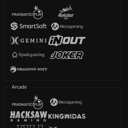
Arcade