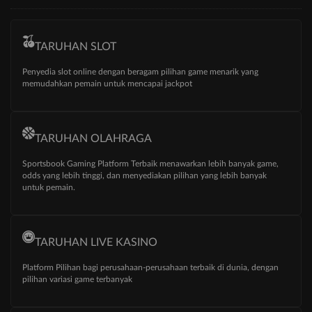
TARUHAN SLOT
Penyedia slot online dengan beragam pilihan game menarik yang
memudahkan pemain untuk mencapai jackpot
TARUHAN OLAHRAGA
Sportsbook Gaming Platform Terbaik menawarkan lebih banyak game,
odds yang lebih tinggi, dan menyediakan pilihan yang lebih banyak
untuk pemain.
TARUHAN LIVE KASINO
Platform Pilihan bagi perusahaan-perusahaan terbaik di dunia, dengan
pilihan variasi game terbanyak