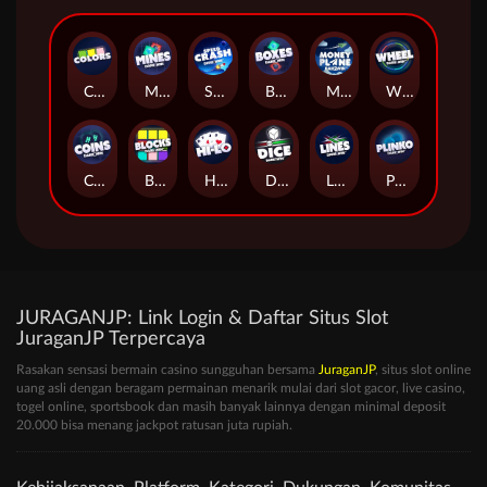
Colors
Mines
Speed Crash
Boxes
Moneyplane
Wheel
Coins
Blocks
Hi-Lo
DICE
Lines
Plinko
JURAGANJP: Link Login & Daftar Situs Slot
JuraganJP Terpercaya
Rasakan sensasi bermain casino sungguhan bersama
JuraganJP
, situs slot online
uang asli dengan beragam permainan menarik mulai dari slot gacor, live casino,
togel online, sportsbook dan masih banyak lainnya dengan minimal deposit
20.000 bisa menang jackpot ratusan juta rupiah.